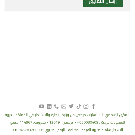
7747 محمد بن عدبالعزيز
42317 المدينة المنورة
المملكة العربية السعودية
واتساب
البريد الالكتروني
التمكين الشخصي للاستشارات مرخص من وزارة التجارة والاستثمار في المملكة العربية
السعودية س.ت : 4650080409 - ترخيص : 12019 - معروف: 114967
جميع
الاسعار شاملة ضريبة القيمة المضافة - الرقم الضريبي 310043783200003