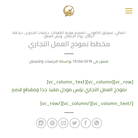
خطي
لمحتوى
اعمالي
،
تسويق الكتروني
،
تصميم هوية الشركات
،
دراسات الجدوى
،
دردشة
اعمال
،
رواد الاعمال
،
ورش العمل
مخطط نموذج العمل التجاري
منشور في
15/04/2019
بواسطة
الدراسات والتمكين
[vc_row][vc_column][vc_column_text]
نموذج العمل التجاري بزنس مودل مفيد جدا ومقطع قصير
[/vc_column_text][/vc_column][/vc_row]