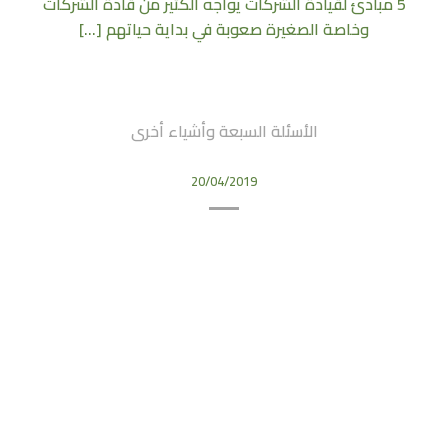
5 مبادئ لقيادة الشركات يواجه الكثير من قادة الشركات
وخاصة الصغيرة صعوبة في بداية حياتهم [...]
الأسئلة السبعة وأشياء أخرى
20/04/2019
7747 محمد بن عدبالعزيز
42317 المدينة المنورة
المملكة العربية السعودية
واتساب
البريد الالكتروني