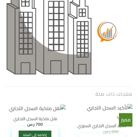
منتجات ذات صلة
نقل ملكية السجل التجاري
مميز
700
ر.س
تأكيد السجل التجاري السنوي
السعر
السعر
200
ر.س
150
ر.س
الأصلي
الحالي
إضافة إلى السلة